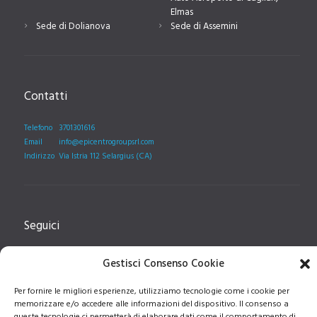
Elmas
Sede di Dolianova
Sede di Assemini
Contatti
Telefono
3701301616
Email
info@epicentrogroupsrl.com
Indirizzo
Via Istria 112 Selargius (CA)
Seguici
Gestisci Consenso Cookie
Seguici sulla pagina facebook, per rimanere aggiornati
Per fornire le migliori esperienze, utilizziamo tecnologie come i cookie per
memorizzare e/o accedere alle informazioni del dispositivo. Il consenso a