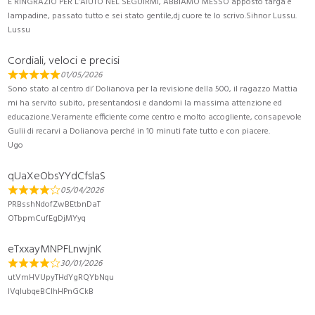
E RINGRAZIO PER L’AIUTO NEL SEGUIRMI, ABBIAMO MESSO apposto targa e
lampadine, passato tutto e sei stato gentile,dj cuore te lo scrivo.Sihnor Lussu.
Lussu
Cordiali, veloci e precisi
01/05/2026
Sono stato al centro di’ Dolianova per la revisione della 500, il ragazzo Mattia
mi ha servito subito, presentandosi e dandomi la massima attenzione ed
educazione.Veramente efficiente come centro e molto accogliente, consapevole
Gulii di recarvi a Dolianova perché in 10 minuti fate tutto e con piacere.
Ugo
qUaXeObsYYdCfslaS
05/04/2026
PRBsshNdofZwBEtbnDaT
OTbpmCufEgDjMYyq
eTxxayMNPFLnwjnK
30/01/2026
utVmHVUpyTHdYgRQYbNqu
lVqIubqeBCIhHPnGCkB