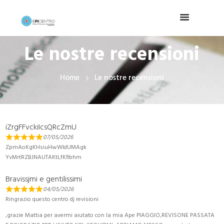
Le nostre recensioni
Home
Le nostre recensioni
iZrgFFvckiIcsQRcZmU
07/05/2026
ZpmAoKgKHsiuHwWIdUMAgk
YvMrtRZBJNAUTAKtLfKfibhm
Bravissjmi e gentilissimi
04/05/2026
Ringrazio questo centro dj revisioni
,grazie Mattia per avermi aiutato con la mia Ape PIAGGIO,REVISONE PASSATA