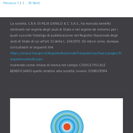
Site
Page
Page
Page
Page
Previous
1
2
3
…
10
Next
Reviews
navigation
La società, C.R.A. DI PILIA DANILO & C. S.A.S., ha ricevuto benefici
rientranti nel regime degli aiuti di Stato e nel regime de minimis per i
quali sussiste l’obbligo di pubblicazione nel Registro Nazionale degli
aiuti di Stato di cui all’art. 52 della L. 234/2012. Gli stessi sono, dunque,
consultabili al seguenti link
https://www.rna.gov.it/RegistroNazionaleTrasparenza/faces/pages/Tr
asparenzaAiuto.jspx
inserendo come chiave di ricerca nel campo CODICE FISCALE
BENEFICIARIO quello relativo alla società, ovvero: 01390270914