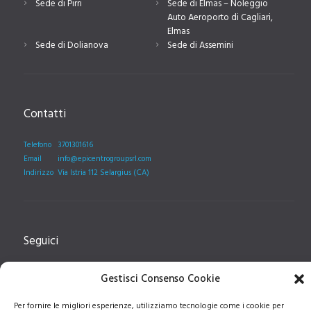
Sede di Pirri
Sede di Elmas – Noleggio
Auto Aeroporto di Cagliari,
Elmas
Sede di Dolianova
Sede di Assemini
Contatti
Telefono
3701301616
Email
info@epicentrogroupsrl.com
Indirizzo
Via Istria 112 Selargius (CA)
Seguici
Gestisci Consenso Cookie
Seguici sulla pagina facebook, per rimanere aggiornati
Per fornire le migliori esperienze, utilizziamo tecnologie come i cookie per