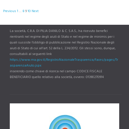
Site
Page
Page
Page
Page
Previous
1
…
8
9
10
Next
Reviews
navigation
La società, C.R.A. DI PILIA DANILO & C. S.A.S., ha ricevuto benefici
rientranti nel regime degli aiuti di Stato e nel regime de minimis per i
quali sussiste l’obbligo di pubblicazione nel Registro Nazionale degli
aiuti di Stato di cui all’art. 52 della L. 234/2012. Gli stessi sono, dunque,
consultabili al seguenti link
https://www.rna.gov.it/RegistroNazionaleTrasparenza/faces/pages/Tr
asparenzaAiuto.jspx
inserendo come chiave di ricerca nel campo CODICE FISCALE
BENEFICIARIO quello relativo alla società, ovvero: 01390270914