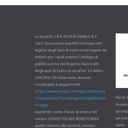
La società, C.R.A. DI PILIA DANILO & C.
S.A.S., ha ricevuto benefici rientranti nel
regime degli aiuti di Stato e nel regime de
minimis per i quali sussiste l’obbligo di
pubblicazione nel Registro Nazionale
degli aiuti di Stato di cui all’art. 52 della L.
234/2012. Gli stessi sono, dunque,
consultabili al seguenti link
https://www.rna.gov.it/RegistroNazional
Più di 
eTrasparenza/faces/pages/TrasparenzaAi
revisi
uto.jspx
un’ampi
inserendo come chiave di ricerca nel
sei cent
campo CODICE FISCALE BENEFICIARIO
sardo.
quello relativo alla società, ovvero: