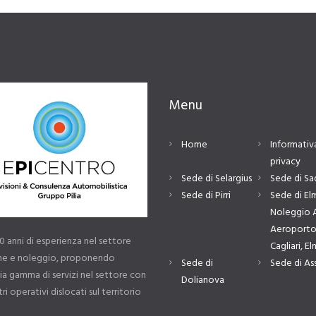
Menu
Home
Informativa
privacy
Sede di Selargius
Sede di Sa
Sede di Pirri
Sede di El
Noleggio 
Aeroporto
30 anni di esperienza nel settore
Cagliari, E
one e noleggio, proponendo
Sede di
Sede di As
a gamma di servizi nel settore con
Dolianova
ri operativi dislocati sul territorio