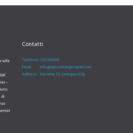
Contatti
Telefono
3701301616
 sulla
Email
info@epicentrogroupsrl.com
Indirizzo
Via Istria 112 Selargius (CA)
dali
mas –
Auto
 di
lmas
semini