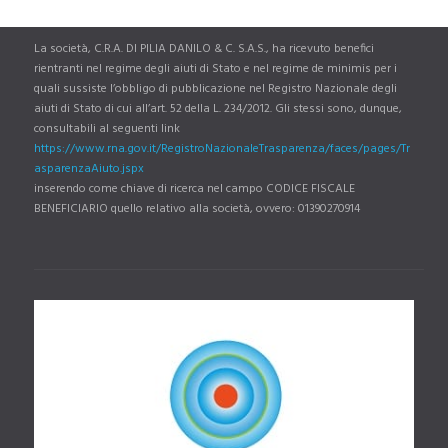
La società, C.R.A. DI PILIA DANILO & C. S.A.S., ha ricevuto benefici
rientranti nel regime degli aiuti di Stato e nel regime de minimis per i
quali sussiste l’obbligo di pubblicazione nel Registro Nazionale degli
aiuti di Stato di cui all’art. 52 della L. 234/2012. Gli stessi sono, dunque,
consultabili al seguenti link
https://www.rna.gov.it/RegistroNazionaleTrasparenza/faces/pages/Tr
asparenzaAiuto.jspx
inserendo come chiave di ricerca nel campo CODICE FISCALE
BENEFICIARIO quello relativo alla società, ovvero: 01390270914