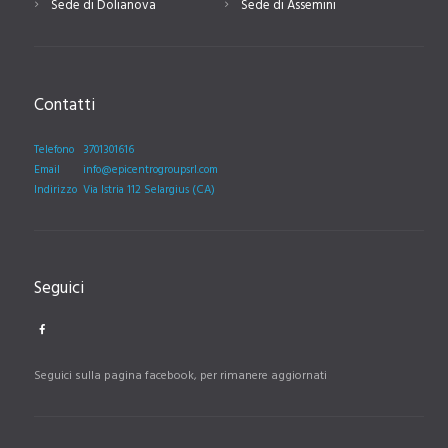
Sede di Dolianova
Sede di Assemini
Contatti
Telefono
3701301616
Email
info@epicentrogroupsrl.com
Indirizzo
Via Istria 112 Selargius (CA)
Seguici
Seguici sulla pagina facebook, per rimanere aggiornati