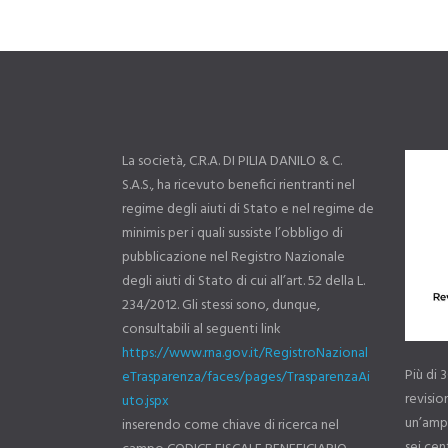
La società, C.R.A. DI PILIA DANILO & C.
S.A.S., ha ricevuto benefici rientranti nel
regime degli aiuti di Stato e nel regime de
minimis per i quali sussiste l’obbligo di
pubblicazione nel Registro Nazionale
degli aiuti di Stato di cui all’art. 52 della L.
234/2012. Gli stessi sono, dunque,
consultabili al seguenti link
https://www.rna.gov.it/RegistroNazional
Più di 
eTrasparenza/faces/pages/TrasparenzaAi
revisi
uto.jspx
un’ampi
inserendo come chiave di ricerca nel
sei cent