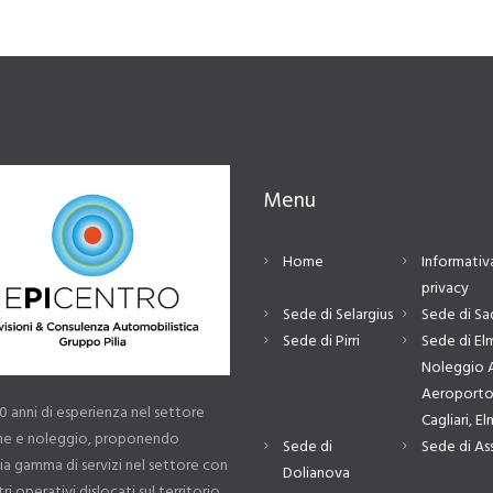
Menu
Home
Informativa
privacy
Sede di Selargius
Sede di Sa
Sede di Pirri
Sede di El
Noleggio 
Aeroporto
30 anni di esperienza nel settore
Cagliari, E
one e noleggio, proponendo
Sede di
Sede di As
a gamma di servizi nel settore con
Dolianova
ri operativi dislocati sul territorio