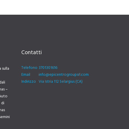
Contatti
Telefono
3701301616
 sulla
Email
info@epicentrogroupsrl.com
Indirizzo
Via Istria 112 Selargius (CA)
dali
mas –
Auto
 di
lmas
semini